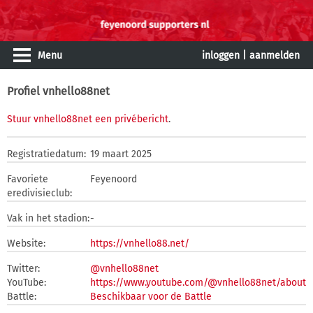
Menu
inloggen
|
aanmelden
Profiel vnhello88net
Stuur vnhello88net een privébericht
.
Registratiedatum:
19 maart 2025
Favoriete
Feyenoord
eredivisieclub:
Vak in het stadion:
-
Website:
https://vnhello88.net/
Twitter:
@vnhello88net
YouTube:
https://www.youtube.com/@vnhello88net/about
Battle:
Beschikbaar voor de Battle