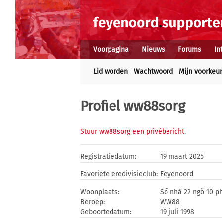
Voorpagina
Nieuws
Forums
In
Lid worden
Wachtwoord
Mijn voorkeu
Profiel ww88sorg
Stuur ww88sorg een privébericht
.
Registratiedatum:
19 maart 2025
Favoriete eredivisieclub:
Feyenoord
Woonplaats:
Số nhà 22 ngõ 10 p
Beroep:
WW88
Geboortedatum:
19 juli 1998