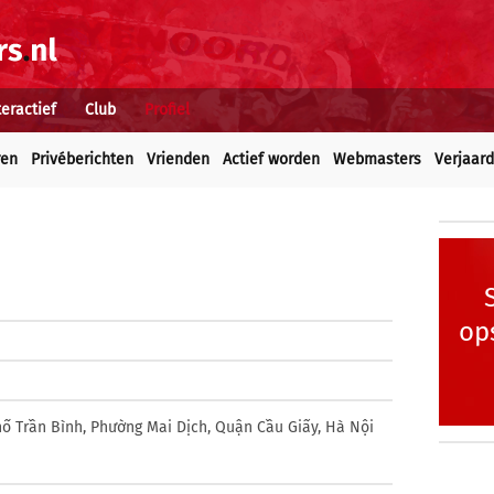
teractief
Club
Profiel
ren
Privéberichten
Vrienden
Actief worden
Webmasters
Verjaar
op
hố Trần Bình, Phường Mai Dịch, Quận Cầu Giấy, Hà Nội