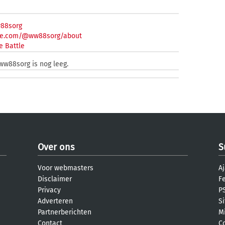
88sorg
ube.com/@ww88sorg/about
e Battle
ww88sorg is nog leeg.
Over ons
S
Voor webmasters
Aj
Disclaimer
F
Privacy
PS
Adverteren
S
Partnerberichten
M
Contact
C