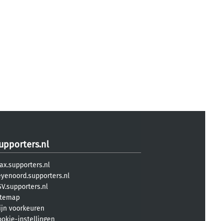
upporters.nl
ax.supporters.nl
eyenoord.supporters.nl
V.supporters.nl
itemap
ijn voorkeuren
ookie-instellingen