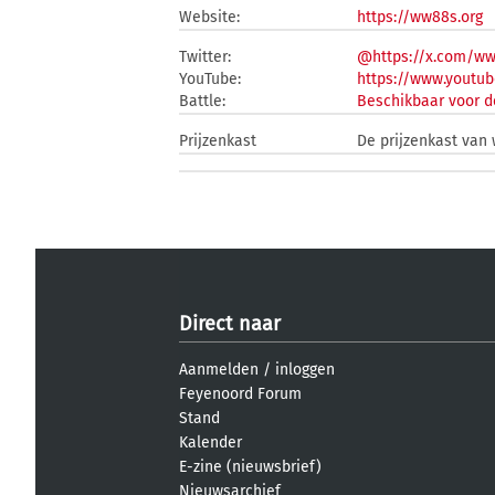
Website:
https://ww88s.org
Twitter:
@https://x.com/ww
YouTube:
https://www.yout
Battle:
Beschikbaar voor d
Prijzenkast
De prijzenkast van 
Direct naar
Aanmelden
/
inloggen
Feyenoord Forum
Stand
Kalender
E-zine (nieuwsbrief)
Nieuwsarchief