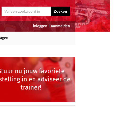
inloggen
|
aanmelden
dagen
Stuur nu jouw favoriete
stelling in en adviseer de
trainer!