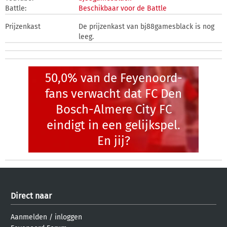
Battle:
Beschikbaar voor de Battle
Prijzenkast
De prijzenkast van bj88gamesblack is nog
leeg.
50,0% van de Feyenoord-
fans verwacht dat FC Den
Bosch-Almere City FC
eindigt in een gelijkspel.
En jij?
Direct naar
Aanmelden
/
inloggen