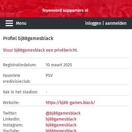
Menu
inloggen
|
aanmelden
Profiel bj88gamesblack
Stuur bj88gamesblack een privébericht
.
Registratiedatum:
10 maart 2025
Favoriete
PSV
eredivisieclub:
Vak in het stadion:
-
Website:
https://bj88-games.black/
Twitter:
@bj88gamesblack
LinkedIn:
bj88gamesblack
Instagram:
bj88gamesblack
YouTube:
bj88gamesblack