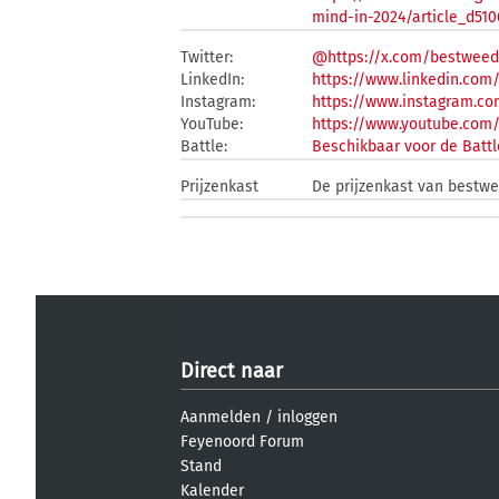
mind-in-2024/article_d51
Twitter:
@https://x.com/bestwee
LinkedIn:
https://www.linkedin.co
Instagram:
https://www.instagram.
YouTube:
https://www.youtube.co
Battle:
Beschikbaar voor de Battl
Prijzenkast
De prijzenkast van bestw
Direct naar
Aanmelden
/
inloggen
Feyenoord Forum
Stand
Kalender