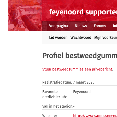
Voorpagina
Nieuws
Forums
In
Lid worden
Wachtwoord
Mijn voorkeu
Profiel bestweedgumm
Stuur bestweedgummies een privébericht
.
Registratiedatum:
7 maart 2025
Favoriete
Feyenoord
eredivisieclub:
Vak in het stadion:
-
Website:
https://www.samessenger.