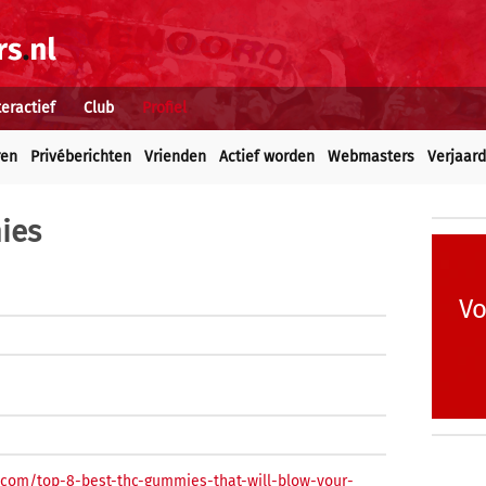
teractief
Club
Profiel
ren
Privéberichten
Vrienden
Actief worden
Webmasters
Verjaar
ies
Vo
com/top-8-best-thc-gummies-that-will-blow-your-