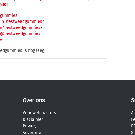
06d06
dgummies
m/in/bestweedgummies/
com/bestweedgummies/
m/@bestweedgummies
e
eedgummies is nog leeg.
Over ons
S
Voor webmasters
Aj
Disclaimer
F
Privacy
PS
Adverteren
S