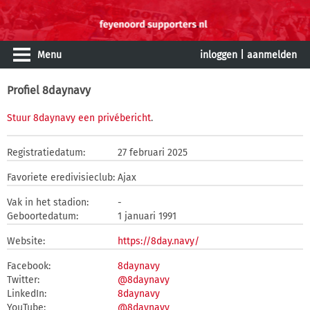
Menu
inloggen
|
aanmelden
Profiel 8daynavy
Stuur 8daynavy een privébericht
.
Registratiedatum:
27 februari 2025
Favoriete eredivisieclub:
Ajax
Vak in het stadion:
-
Geboortedatum:
1 januari 1991
Website:
https://8day.navy/
Facebook:
8daynavy
Twitter:
@8daynavy
LinkedIn:
8daynavy
YouTube:
@8daynavy