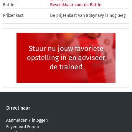
Battle:
Beschikbaar voor de Battle
Prijzenkast
De prijzenkast van 8daynavy is nog leeg.
Stuur nu jouw favoriete
opstelling in en adviseer
de trainer!
Direct naar
Aanmelden
/
inloggen
Feyenoord Forum