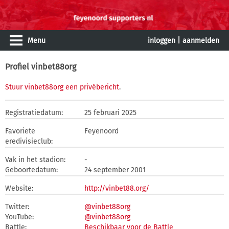
Menu
inloggen
|
aanmelden
Profiel vinbet88org
Stuur vinbet88org een privébericht
.
Registratiedatum:
25 februari 2025
Favoriete
Feyenoord
eredivisieclub:
Vak in het stadion:
-
Geboortedatum:
24 september 2001
Website:
http://vinbet88.org/
Twitter:
@vinbet88org
YouTube:
@vinbet88org
Battle:
Beschikbaar voor de Battle