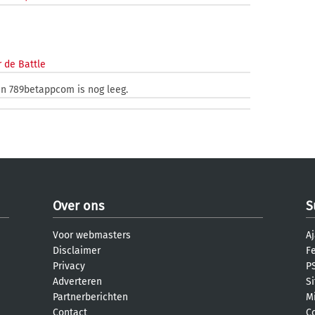
 de Battle
an 789betappcom is nog leeg.
Over ons
S
Voor webmasters
Aj
Disclaimer
F
Privacy
PS
Adverteren
S
Partnerberichten
M
Contact
C