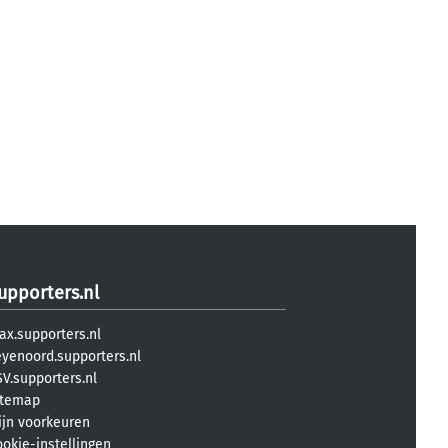
upporters.nl
ax.supporters.nl
eyenoord.supporters.nl
V.supporters.nl
itemap
ijn voorkeuren
ookie-instellingen