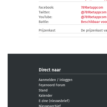
Facebook:
789betappcom
Twitter:
@789betappcom
YouTube:
@789betappcom
Battle:
Beschikbaar voor
Prijzenkast
De prijzenkast v
Direct naar
Aanmelden
/
inloggen
Feyenoord Forum
Stand
Kalender
E-zine (nieuwsbrief)
Nieuwsarchief