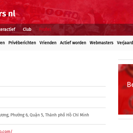
teractief
Club
Profiel
ren
Privéberichten
Vrienden
Actief worden
Webmasters
Verjaar
B
ương, Phường 6, Quận 5, Thành phố Hồ Chí Minh
pp.com/