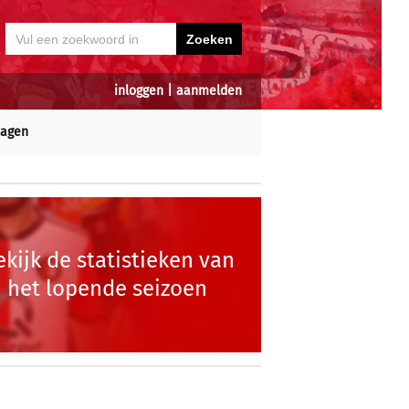
inloggen
|
aanmelden
dagen
ekijk de statistieken van
het lopende seizoen