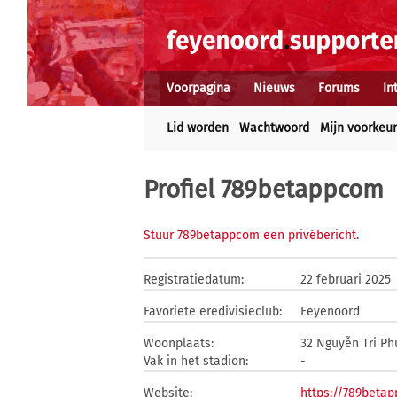
Voorpagina
Nieuws
Forums
In
Lid worden
Wachtwoord
Mijn voorkeu
Profiel 789betappcom
Stuur 789betappcom een privébericht
.
Registratiedatum:
22 februari 2025
Favoriete eredivisieclub:
Feyenoord
Woonplaats:
32 Nguyễn Tri Ph
Vak in het stadion:
-
Website:
https://789beta