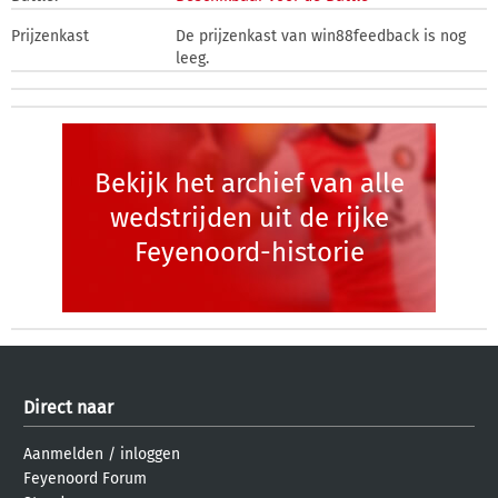
Prijzenkast
De prijzenkast van win88feedback is nog
leeg.
Bekijk het archief van alle
wedstrijden uit de rijke
Feyenoord-historie
Direct naar
Aanmelden
/
inloggen
Feyenoord Forum