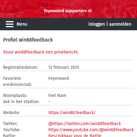
Menu
inloggen
|
aanmelden
Profiel win88feedback
Stuur win88feedback een privébericht
.
Registratiedatum:
12 februari 2025
Favoriete
Feyenoord
eredivisieclub:
Woonplaats:
Viet Nam
Vak in het stadion:
-
Website:
https://win88.feedback/
Twitter:
@https://twitter.com/win88feedback
YouTube:
https://www.youtube.com/@win88feedback
Battle:
Beschikbaar voor de Battle