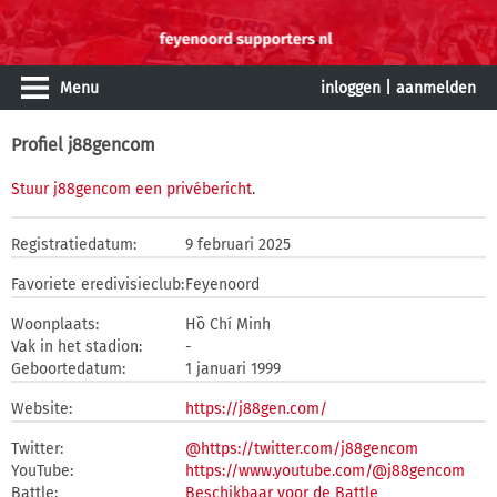
Menu
inloggen
|
aanmelden
Profiel j88gencom
Stuur j88gencom een privébericht
.
Registratiedatum:
9 februari 2025
Favoriete eredivisieclub:
Feyenoord
Woonplaats:
Hồ Chí Minh
Vak in het stadion:
-
Geboortedatum:
1 januari 1999
Website:
https://j88gen.com/
Twitter:
@https://twitter.com/j88gencom
YouTube:
https://www.youtube.com/@j88gencom
Battle:
Beschikbaar voor de Battle