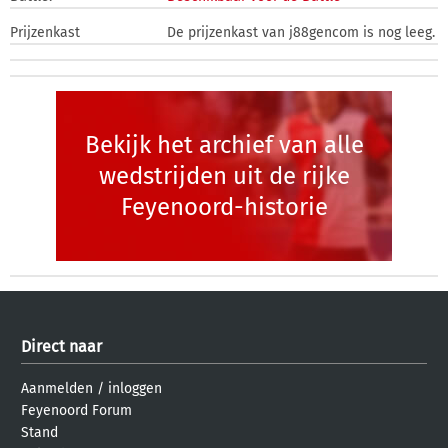
Prijzenkast
De prijzenkast van j88gencom is nog leeg.
Bekijk het archief van alle
wedstrijden uit de rijke
Feyenoord-historie
Direct naar
Aanmelden
/
inloggen
Feyenoord Forum
Stand