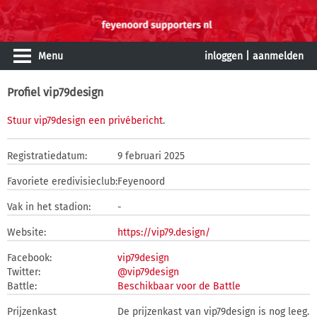
Menu
inloggen
|
aanmelden
Profiel vip79design
Stuur vip79design een privébericht
.
Registratiedatum:
9 februari 2025
Favoriete eredivisieclub:
Feyenoord
Vak in het stadion:
-
Website:
https://vip79.design/
Facebook:
vip79design
Twitter:
@vip79design
Battle:
Beschikbaar voor de Battle
Prijzenkast
De prijzenkast van vip79design is nog leeg.