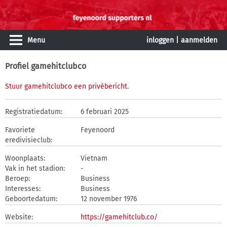
Menu
inloggen
|
aanmelden
Profiel gamehitclubco
Stuur gamehitclubco een privébericht
.
Registratiedatum:
6 februari 2025
Favoriete
Feyenoord
eredivisieclub:
Woonplaats:
Vietnam
Vak in het stadion:
-
Beroep:
Business
Interesses:
Business
Geboortedatum:
12 november 1976
Website:
https://gamehitclub.co/