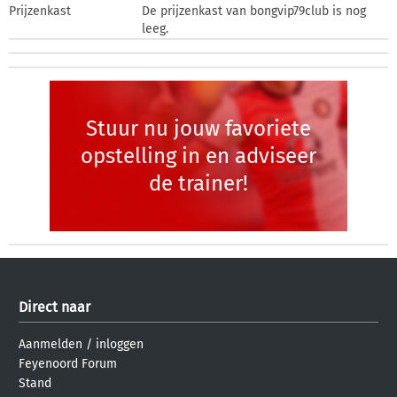
Prijzenkast
De prijzenkast van bongvip79club is nog
leeg.
Stuur nu jouw favoriete
opstelling in en adviseer
de trainer!
Direct naar
Aanmelden
/
inloggen
Feyenoord Forum
Stand