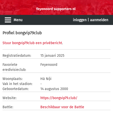
Menu
inloggen
|
aanmelden
Profiel bongvip79club
Stuur bongvip79club een privébericht
.
Registratiedatum:
15 januari 2025
Favoriete
Feyenoord
eredivisieclub:
Woonplaats:
Hà Nội
Vak in het stadion:
-
Geboortedatum:
14 augustus 2000
Website:
https://bongvip79.club/
Battle:
Beschikbaar voor de Battle