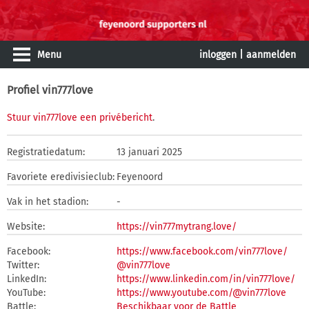
Menu
inloggen
|
aanmelden
Profiel vin777love
Stuur vin777love een privébericht
.
Registratiedatum:
13 januari 2025
Favoriete eredivisieclub:
Feyenoord
Vak in het stadion:
-
Website:
https://vin777mytrang.love/
Facebook:
https://www.facebook.com/vin777love/
Twitter:
@vin777love
LinkedIn:
https://www.linkedin.com/in/vin777love/
YouTube:
https://www.youtube.com/@vin777love
Battle:
Beschikbaar voor de Battle