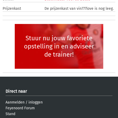
Prijzenkast
De prijzenkast van vin777love is nog leeg.
Stuur nu jouw favoriete
opstelling in en adviseer
de trainer!
Direct naar
Aanmelden
/
inloggen
Feyenoord Forum
Stand