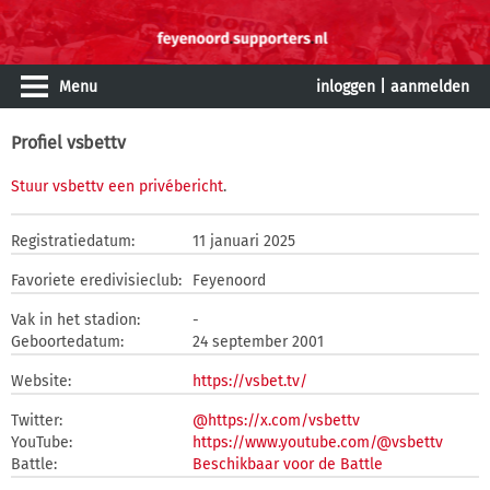
Menu
inloggen
|
aanmelden
Profiel vsbettv
Stuur vsbettv een privébericht
.
Registratiedatum:
11 januari 2025
Favoriete eredivisieclub:
Feyenoord
Vak in het stadion:
-
Geboortedatum:
24 september 2001
Website:
https://vsbet.tv/
Twitter:
@https://x.com/vsbettv
YouTube:
https://www.youtube.com/@vsbettv
Battle:
Beschikbaar voor de Battle