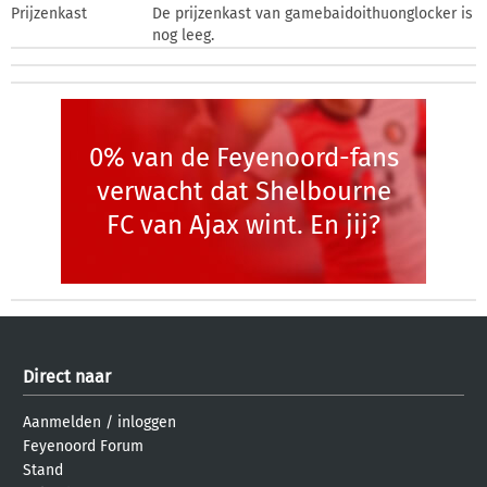
Prijzenkast
De prijzenkast van gamebaidoithuonglocker is
nog leeg.
0% van de Feyenoord-fans
verwacht dat Shelbourne
FC van Ajax wint. En jij?
Direct naar
Aanmelden
/
inloggen
Feyenoord Forum
Stand