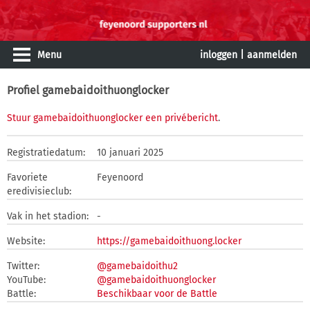
Menu
inloggen
|
aanmelden
Profiel gamebaidoithuonglocker
Stuur gamebaidoithuonglocker een privébericht
.
Registratiedatum:
10 januari 2025
Favoriete
Feyenoord
eredivisieclub:
Vak in het stadion:
-
Website:
https://gamebaidoithuong.locker
Twitter:
@gamebaidoithu2
YouTube:
@gamebaidoithuonglocker
Battle:
Beschikbaar voor de Battle