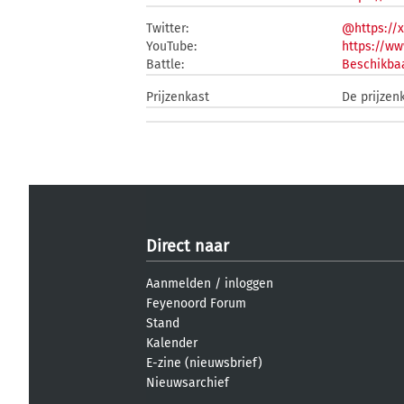
Twitter:
@https://
YouTube:
https://w
Battle:
Beschikbaa
Prijzenkast
De prijzen
Direct naar
Aanmelden
/
inloggen
Feyenoord Forum
Stand
Kalender
E-zine (nieuwsbrief)
Nieuwsarchief