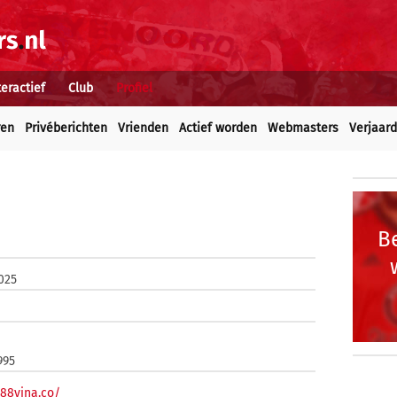
teractief
Club
Profiel
ren
Privéberichten
Vrienden
Actief worden
Webmasters
Verjaar
Be
2025
995
t88vina.co/