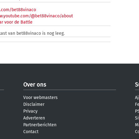
x.com/bet88vinaco
ww.youtube.com/@bet88vinaco/about
r voor de Battle
kast van bet88vinaco is nog leeg.
Over ons
S
Voor webmasters
Aj
Disclaimer
F
Privacy
PS
Adverteren
S
Partnerberichten
M
Contact
C