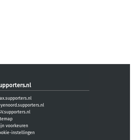
upporters.nl
ax.supporters.nl
eyenoord.supporters.nl
V.supporters.nl
itemap
ijn voorkeuren
ookie-instellingen