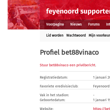
Voorpagina
Nieuws
Forums
In
Lid worden
Wachtwoord
Mijn voorkeu
Profiel bet88vinaco
Stuur bet88vinaco een privébericht
.
Registratiedatum:
1 januari 
Favoriete eredivisieclub:
Feyenoord
Vak in het stadion:
-
Geboortedatum:
1 januari 1
Website:
https://be