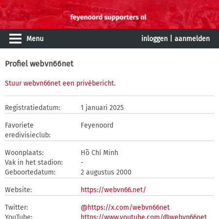
Menu
inloggen
|
aanmelden
Profiel webvn66net
Stuur webvn66net een privébericht
.
Registratiedatum:
1 januari 2025
Favoriete
Feyenoord
eredivisieclub:
Woonplaats:
Hồ Chí Minh
Vak in het stadion:
-
Geboortedatum:
2 augustus 2000
Website:
https://webvn66.net/
Twitter:
@https://x.com/webvn66net
YouTube:
https://www.youtube.com/@webvn66net