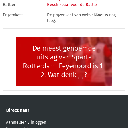
Battle:
Beschikbaar voor de Battle
Prijzenkast
De prijzenkast van webvn66net is nog
leeg.
De meest genoemde
uitslag van Sparta
Rotterdam-Feyenoord is 1-
2. Wat denk jij?
Direct naar
Aanmelden
/
inloggen