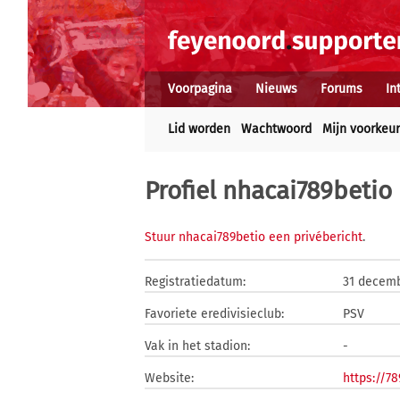
Voorpagina
Nieuws
Forums
In
Lid worden
Wachtwoord
Mijn voorkeu
Profiel nhacai789betio
Stuur nhacai789betio een privébericht
.
Registratiedatum:
31 decem
Favoriete eredivisieclub:
PSV
Vak in het stadion:
-
Website:
https://7