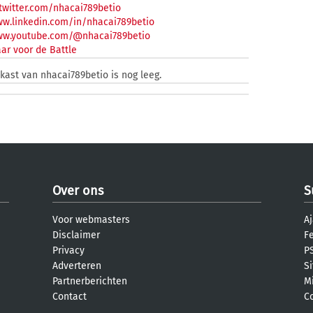
twitter.com/nhacai789betio
ww.linkedin.com/in/nhacai789betio
www.youtube.com/@nhacai789betio
ar voor de Battle
nkast van nhacai789betio is nog leeg.
Over ons
S
Voor webmasters
Aj
Disclaimer
F
Privacy
PS
Adverteren
S
Partnerberichten
M
Contact
C