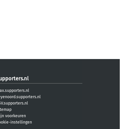
upporters.nl
ax.supporters.nl
eyenoord.supporters.nl
V.supporters.nl
itemap
ijn voorkeuren
ookie-instellingen