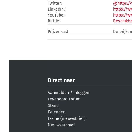
Twitter:
@https://
LinkedIn:
https://w
YouTube:
https://
Battle:
Beschikba
Prijzenkast
De prijze
Direct naar
Aanmelden
/
inloggen
Feyenoord Forum
Stand
Kalender
E-zine (nieuwsbrief)
Nieuwsarchief