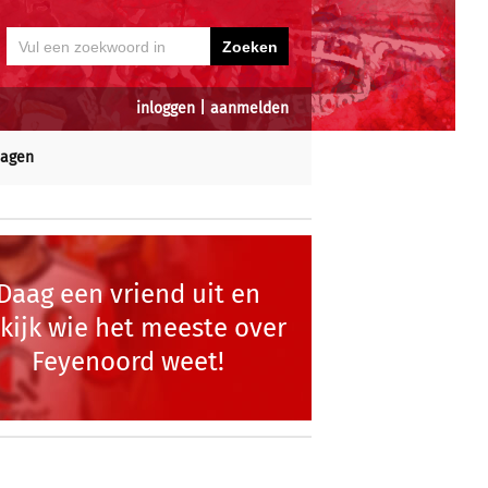
inloggen
|
aanmelden
dagen
Daag een vriend uit en
kijk wie het meeste over
Feyenoord weet!