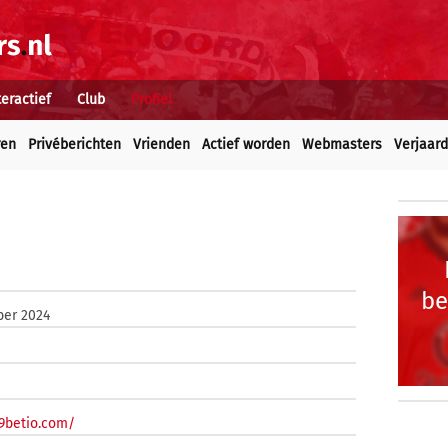
teractief
Club
Profiel
ren
Privéberichten
Vrienden
Actief worden
Webmasters
Verjaar
be
ber 2024
89betio.com/