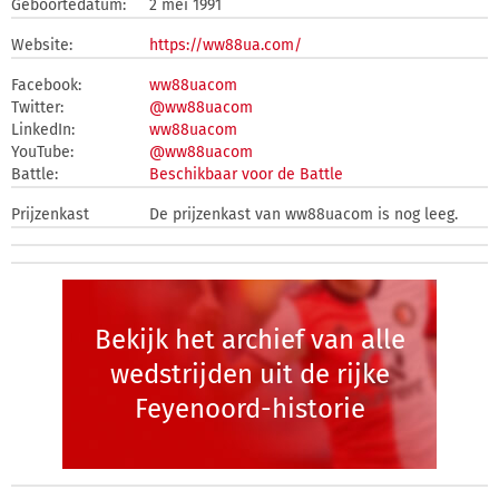
Geboortedatum:
2 mei 1991
Website:
https://ww88ua.com/
Facebook:
ww88uacom
Twitter:
@ww88uacom
LinkedIn:
ww88uacom
YouTube:
@ww88uacom
Battle:
Beschikbaar voor de Battle
Prijzenkast
De prijzenkast van ww88uacom is nog leeg.
Bekijk het archief van alle
wedstrijden uit de rijke
Feyenoord-historie