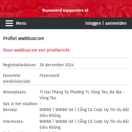
Menu
inloggen
|
aanmelden
Profiel ww88uacom
Stuur ww88uacom een privébericht
.
Registratiedatum:
28 december 2024
Favoriete
Feyenoord
eredivisieclub:
Woonplaats:
11 Hai Tháng Tư, Phường 11, Vũng Tàu, Bà Rịa -
Vũng Tàu
Vak in het stadion:
-
Beroep:
WW88 | WW88 UA | Cổng Cá Cược Uy Tín Ưu Đãi
Siêu Khủng
Interesses:
WW88 | WW88 UA | Cổng Cá Cược Uy Tín Ưu Đãi
Siêu Khủng