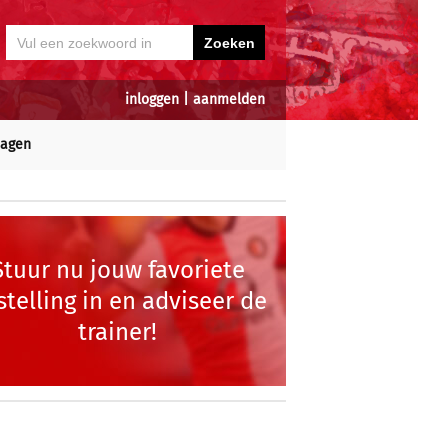
inloggen
|
aanmelden
dagen
Stuur nu jouw favoriete
stelling in en adviseer de
trainer!