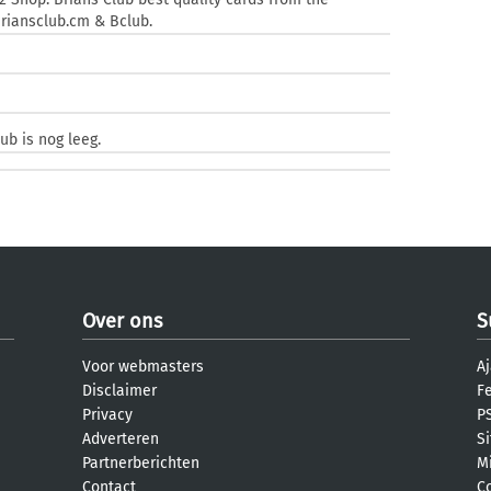
riansclub.cm & Bclub.
e
ub is nog leeg.
Over ons
S
Voor webmasters
Aj
Disclaimer
F
Privacy
PS
Adverteren
S
Partnerberichten
M
Contact
C