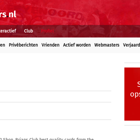
teractief
Club
Profiel
ren
Privéberichten
Vrienden
Actief worden
Webmasters
Verjaar
op
 Shop. Brians Club best quality cards from the