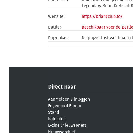
Legendary Brian Krebs at B
Website:
https://briancclub.to/
Battle:
Beschikbaar voor de Battl
Prijzenkast
De prijzenkast van brianccl
Direct naar
Aanmelden
/
inloggen
Feyenoord Forum
Stand
Kalender
E-zine (nieuwsbrief)
Nieuwsarchief