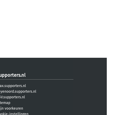
upporters.nl
ax.supporters.nl
eyenoord.supporters.nl
V.supporters.nl
itemap
ijn voorkeuren
ookie-instellingen