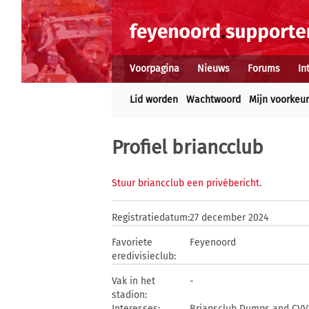
Voorpagina
Nieuws
Forums
In
Lid worden
Wachtwoord
Mijn voorkeu
Profiel briancclub
Stuur briancclub een privébericht
.
Registratiedatum:
27 december 2024
Favoriete
Feyenoord
eredivisieclub:
Vak in het
-
stadion:
Interesses:
Briansclub Dumps and CVV2