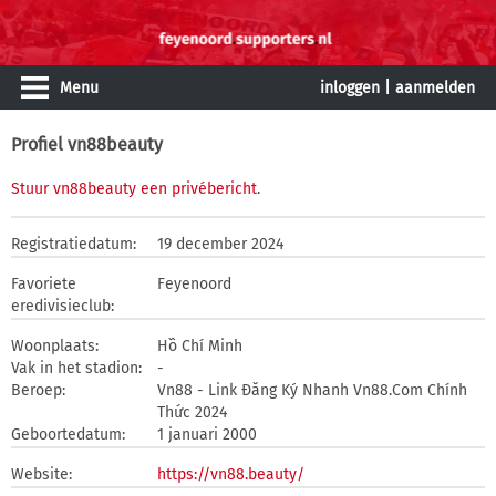
Menu
inloggen
|
aanmelden
Profiel vn88beauty
Stuur vn88beauty een privébericht
.
Registratiedatum:
19 december 2024
Favoriete
Feyenoord
eredivisieclub:
Woonplaats:
Hồ Chí Minh
Vak in het stadion:
-
Beroep:
Vn88 - Link Đăng Ký Nhanh Vn88.Com Chính
Thức 2024
Geboortedatum:
1 januari 2000
Website:
https://vn88.beauty/