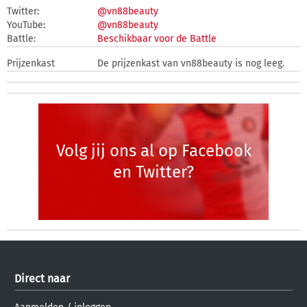
Twitter:
@vn88beauty
YouTube:
@vn88beauty
Battle:
Beschikbaar voor de Battle
Prijzenkast
De prijzenkast van vn88beauty is nog leeg.
Volg jij ons al op Facebook
en Twitter?
Direct naar