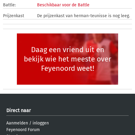
Battle:
Beschikbaar voor de Battle
Prijzenkast
De prijzenkast van herman-teunisse is nog leeg.
Daag een vriend uit en
bekijk wie het meeste over
Feyenoord weet!
Direct naar
Aanmelden
/
inloggen
Feyenoord Forum