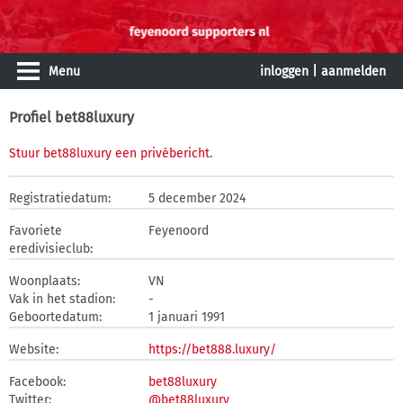
Menu
inloggen
|
aanmelden
Profiel bet88luxury
Stuur bet88luxury een privébericht
.
Registratiedatum:
5 december 2024
Favoriete
Feyenoord
eredivisieclub:
Woonplaats:
VN
Vak in het stadion:
-
Geboortedatum:
1 januari 1991
Website:
https://bet888.luxury/
Facebook:
bet88luxury
Twitter:
@bet88luxury