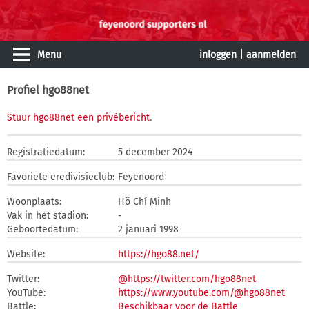
Menu
inloggen
|
aanmelden
Profiel hgo88net
Stuur hgo88net een privébericht
.
Registratiedatum:
5 december 2024
Favoriete eredivisieclub:
Feyenoord
Woonplaats:
Hồ Chí Minh
Vak in het stadion:
-
Geboortedatum:
2 januari 1998
Website:
https://hgo88.net/
Twitter:
@https://twitter.com/hgo88net
YouTube:
https://www.youtube.com/@hgo88net
Battle:
Beschikbaar voor de Battle