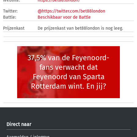
Website:
https://bet88.london/
Twitter:
@https://twitter.com/bet88london
Battle:
Beschikbaar voor de Battle
Prijzenkast
De prijzenkast van bet88london is nog leeg.
37,5% van de Feyenoord-
fans verwacht dat
Feyenoord van Sparta
Rotterdam wint. En jij?
Direct naar