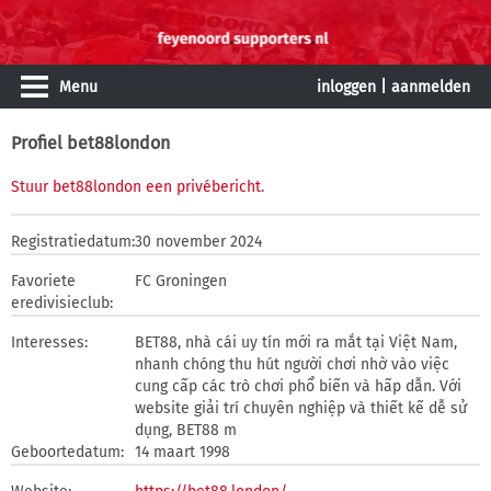
Menu
inloggen
|
aanmelden
Profiel bet88london
Stuur bet88london een privébericht
.
Registratiedatum:
30 november 2024
Favoriete
FC Groningen
eredivisieclub:
Interesses:
BET88, nhà cái uy tín mới ra mắt tại Việt Nam,
nhanh chóng thu hút người chơi nhờ vào việc
cung cấp các trò chơi phổ biến và hấp dẫn. Với
website giải trí chuyên nghiệp và thiết kế dễ sử
dụng, BET88 m
Geboortedatum:
14 maart 1998