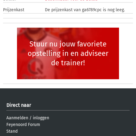
Prijzenkast
De prijzenkast van ga6789cpc is nog leeg.
Stuur nu jouw favoriete
opstelling in en adviseer
de trainer!
Direct naar
Aanmelden
/
inloggen
Feyenoord Forum
Stand