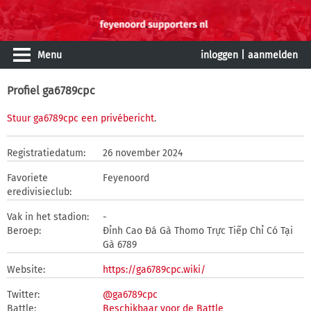
Menu
inloggen
|
aanmelden
Profiel ga6789cpc
Stuur ga6789cpc een privébericht
.
Registratiedatum:
26 november 2024
Favoriete
Feyenoord
eredivisieclub:
Vak in het stadion:
-
Beroep:
Đỉnh Cao Đá Gà Thomo Trực Tiếp Chỉ Có Tại
Gà 6789
Website:
https://ga6789cpc.wiki/
Twitter:
@ga6789cpc
Battle:
Beschikbaar voor de Battle