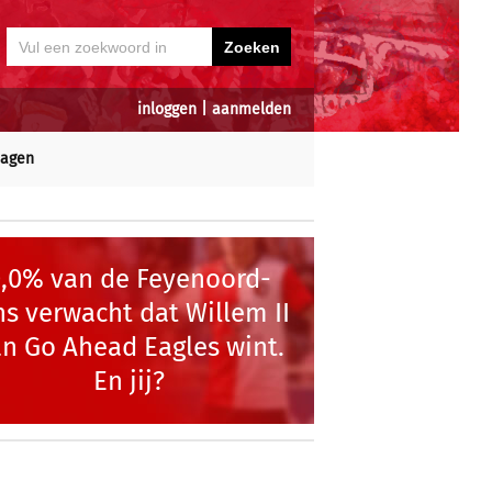
inloggen
|
aanmelden
dagen
0,0% van de Feyenoord-
ns verwacht dat Willem II
n Go Ahead Eagles wint.
En jij?