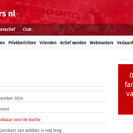
teractief
Club
Profiel
ren
Privéberichten
Vrienden
Actief worden
Webmasters
Verjaar
fa
va
vember 2024
noord
ikbaar voor de Battle
ijzenkast van wi88biz is nog leeg.