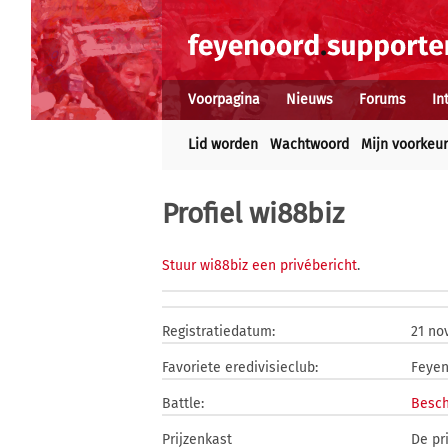
Voorpagina
Nieuws
Forums
In
Lid worden
Wachtwoord
Mijn voorkeu
Profiel wi88biz
Stuur wi88biz een privébericht
.
Registratiedatum:
21 no
Favoriete eredivisieclub:
Feye
Battle:
Besch
Prijzenkast
De pr