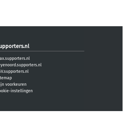
upporters.nl
ax.supporters.nl
eyenoord.supporters.nl
V.supporters.nl
itemap
ijn voorkeuren
ookie-instellingen