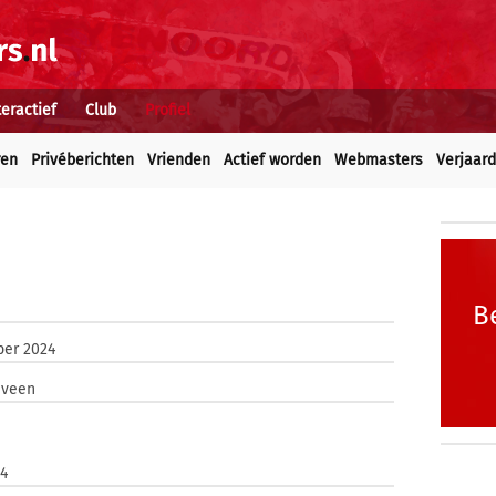
teractief
Club
Profiel
ren
Privéberichten
Vrienden
Actief worden
Webmasters
Verjaar
B
ber 2024
nveen
e
94