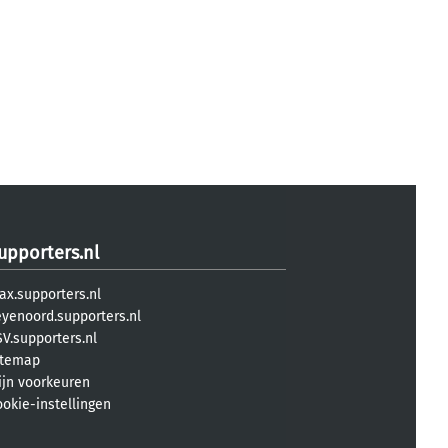
upporters.nl
ax.supporters.nl
eyenoord.supporters.nl
V.supporters.nl
itemap
ijn voorkeuren
ookie-instellingen