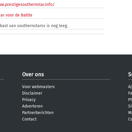
ww.prestigesouthernstar.info/
ar voor de Battle
kast van southernstarss is nog leeg.
Over ons
S
Voor webmasters
Aj
Disclaimer
F
Privacy
PS
Adverteren
S
Partnerberichten
M
Contact
C