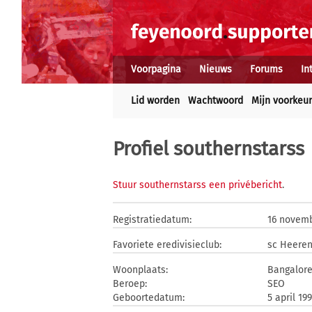
Voorpagina
Nieuws
Forums
In
Lid worden
Wachtwoord
Mijn voorkeu
Profiel southernstarss
Stuur southernstarss een privébericht
.
Registratiedatum:
16 novem
Favoriete eredivisieclub:
sc Heere
Woonplaats:
Bangalor
Beroep:
SEO
Geboortedatum:
5 april 19