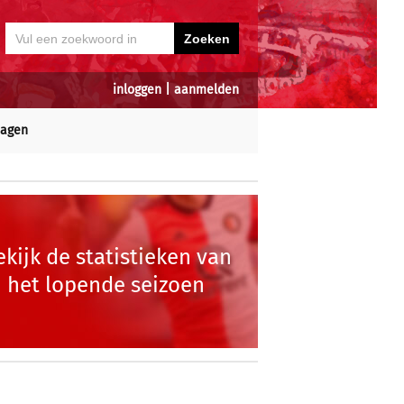
inloggen
|
aanmelden
dagen
ekijk de statistieken van
het lopende seizoen