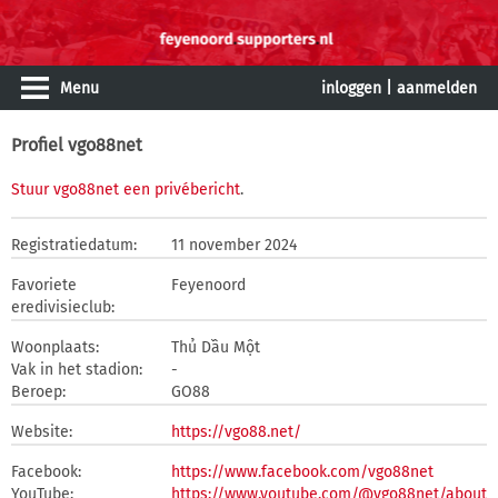
Menu
inloggen
|
aanmelden
Profiel vgo88net
Stuur vgo88net een privébericht
.
Registratiedatum:
11 november 2024
Favoriete
Feyenoord
eredivisieclub:
Woonplaats:
Thủ Dầu Một
Vak in het stadion:
-
Beroep:
GO88
Website:
https://vgo88.net/
Facebook:
https://www.facebook.com/vgo88net
YouTube:
https://www.youtube.com/@vgo88net/about