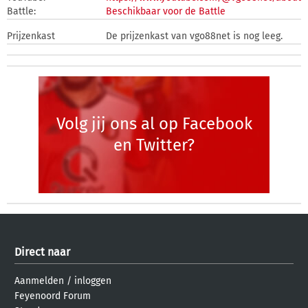
Battle:
Beschikbaar voor de Battle
Prijzenkast
De prijzenkast van vgo88net is nog leeg.
Volg jij ons al op Facebook
en Twitter?
Direct naar
Aanmelden
/
inloggen
Feyenoord Forum