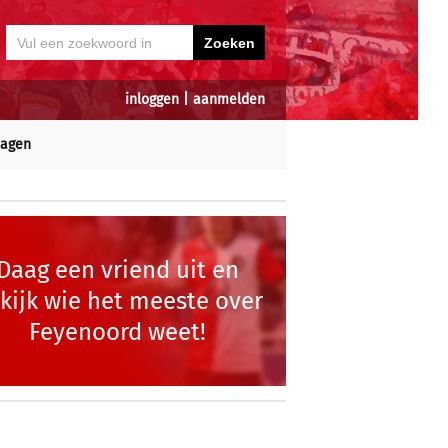
inloggen
|
aanmelden
dagen
Daag een vriend uit en
kijk wie het meeste over
Feyenoord weet!