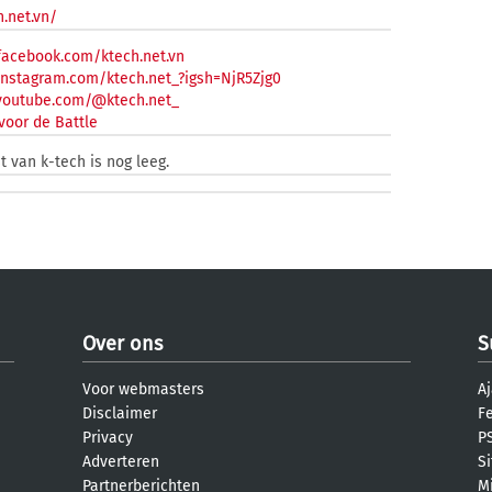
h.net.vn/
facebook.com/ktech.net.vn
instagram.com/ktech.net_?igsh=NjR5Zjg0
.youtube.com/@ktech.net_
voor de Battle
t van k-tech is nog leeg.
Over ons
S
Voor webmasters
Aj
Disclaimer
F
Privacy
PS
Adverteren
S
Partnerberichten
M