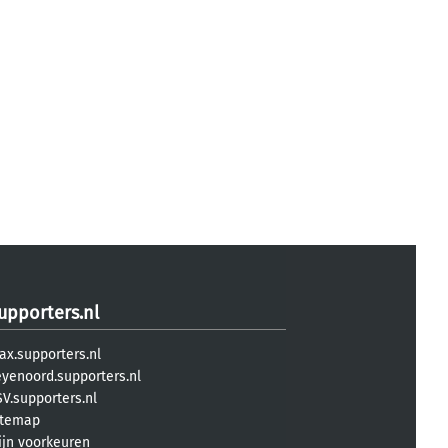
upporters.nl
ax.supporters.nl
eyenoord.supporters.nl
V.supporters.nl
itemap
ijn voorkeuren