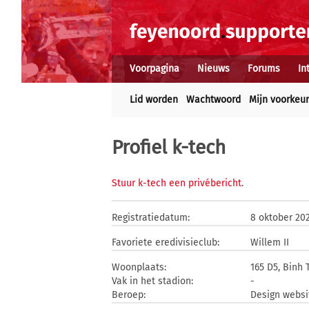
Voorpagina
Nieuws
Forums
In
Lid worden
Wachtwoord
Mijn voorkeu
Profiel k-tech
Stuur k-tech een privébericht
.
Registratiedatum:
8 oktober 20
Favoriete eredivisieclub:
Willem II
Woonplaats:
165 D5, Binh 
Vak in het stadion:
-
Beroep:
Design websi