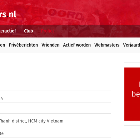
teractief
Club
Profiel
ren
Privéberichten
Vrienden
Actief worden
Webmasters
Verjaar
be
24
Thanh district, HCM city Vietnam
te