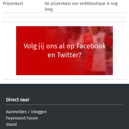
Prijzenkast
De prijzenkast van ee88boutique is nog
leeg.
Volg jij ons al op Facebook
en Twitter?
Direct naar
Aanmelden
/
inloggen
Feyenoord Forum
Stand