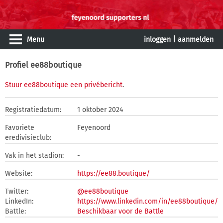
Menu
inloggen
|
aanmelden
Profiel ee88boutique
Stuur ee88boutique een privébericht
.
Registratiedatum:
1 oktober 2024
Favoriete
Feyenoord
eredivisieclub:
Vak in het stadion:
-
Website:
https://ee88.boutique/
Twitter:
@ee88boutique
LinkedIn:
https://www.linkedin.com/in/ee88boutique/
Battle:
Beschikbaar voor de Battle