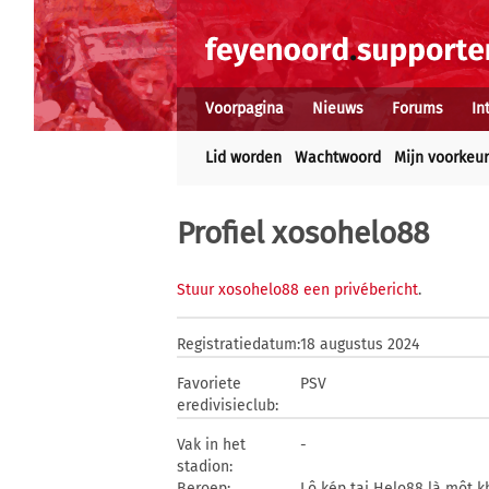
Voorpagina
Nieuws
Forums
In
Lid worden
Wachtwoord
Mijn voorkeu
Profiel xosohelo88
Stuur xosohelo88 een privébericht
.
Registratiedatum:
18 augustus 2024
Favoriete
PSV
eredivisieclub:
Vak in het
-
stadion:
Beroep:
Lô kép tại Helo88 là một k