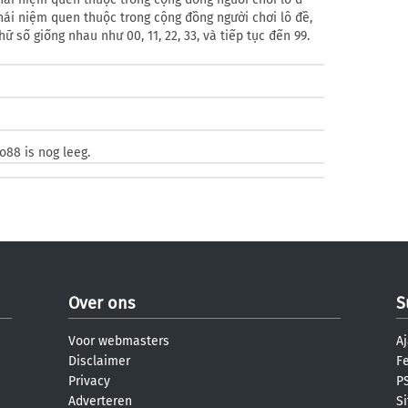
hái niệm quen thuộc trong cộng đồng người chơi lô đề,
ữ số giống nhau như 00, 11, 22, 33, và tiếp tục đến 99.
e
o88 is nog leeg.
Over ons
S
Voor webmasters
Aj
Disclaimer
F
Privacy
PS
Adverteren
S