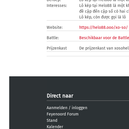
Interesses:
Lô kép tại Helo88 là một k
đề cập đến cặp số có hai ch
Lô kép, còn được gọi là lô
Website:
https://helo88.ooo/xo-so/
Battle:
Beschikbaar voor de Battl
Prijzenkast
De prijzenkast van xosohel
Direct naar
Aanmelden
/
inloggen
Feyenoord Forum
Stand
Kalender