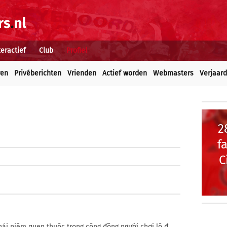
teractief
Club
Profiel
ren
Privéberichten
Vrienden
Actief worden
Webmasters
Verjaar
2
f
C
hái niệm quen thuộc trong cộng đồng người chơi lô đ