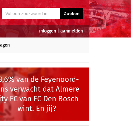
inloggen
|
aanmelden
dagen
8,6% van de Feyenoord-
ans verwacht dat Almere
ity FC van FC Den Bosch
wint. En jij?