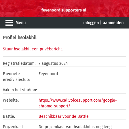
Menu
inloggen
|
aanmelden
Profiel hsolakhil
Stuur hsolakhil een privébericht
.
Registratiedatum:
7 augustus 2024
Favoriete
Feyenoord
eredivisieclub:
Vak in het stadion:
-
Website:
https://www.callvoicesupport.com/google-
chrome-support/
Battle:
Beschikbaar voor de Battle
Prijzenkast
De prijzenkast van hsolakhil is nog leeg.