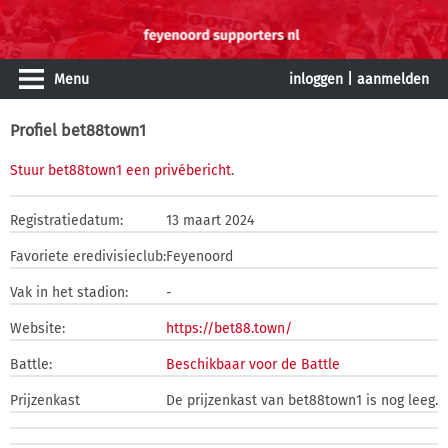
Menu
inloggen
|
aanmelden
Profiel bet88town1
Stuur bet88town1 een privébericht
.
Registratiedatum:
13 maart 2024
Favoriete eredivisieclub:
Feyenoord
Vak in het stadion:
-
Website:
https://bet88.town/
Battle:
Beschikbaar voor de Battle
Prijzenkast
De prijzenkast van bet88town1 is nog leeg.