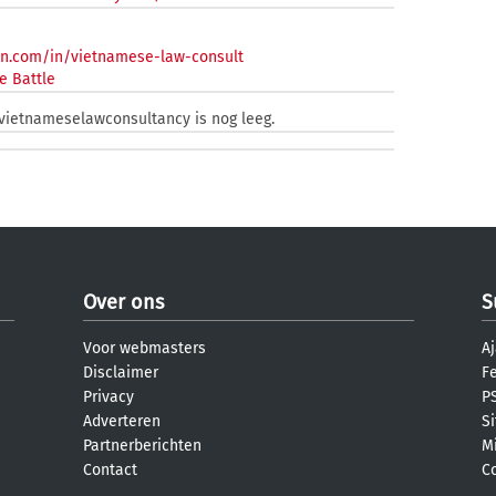
in.com/in/vietnamese-law-consult
e Battle
 vietnameselawconsultancy is nog leeg.
Over ons
S
Voor webmasters
Aj
Disclaimer
F
Privacy
PS
Adverteren
S
Partnerberichten
M
Contact
C