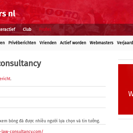
teractief
Club
Profiel
ren
Privéberichten
Vrienden
Actief worden
Webmasters
Verjaar
consultancy
ericht
.
W
 xem bóng đá được nhiều người lựa chọn và tin tưởng.
e-law-consultancy.com/