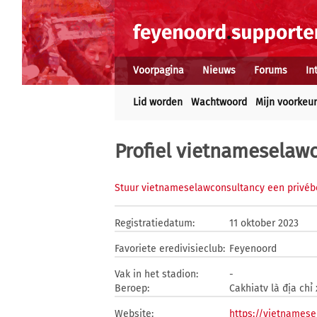
Voorpagina
Nieuws
Forums
In
Lid worden
Wachtwoord
Mijn voorkeu
Profiel vietnameselaw
Stuur vietnameselawconsultancy een privéb
Registratiedatum:
11 oktober 2023
Favoriete eredivisieclub:
Feyenoord
Vak in het stadion:
-
Beroep:
Cakhiatv là địa chỉ
Website:
https://vietnames