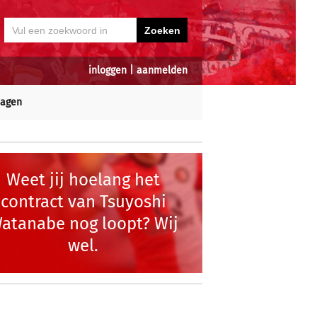
inloggen
|
aanmelden
dagen
Weet jij hoelang het
contract van Tsuyoshi
atanabe nog loopt? Wij
wel.