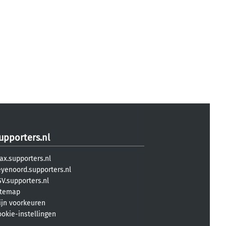
upporters.nl
ax.supporters.nl
eyenoord.supporters.nl
V.supporters.nl
itemap
ijn voorkeuren
ookie-instellingen