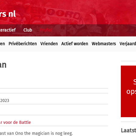
teractief
Club
Profiel
ren
Privéberichten
Vrienden
Actief worden
Webmasters
Verjaar
an
op
 2023
r voor de Battle
Laatst
ast van Ono the magician is nog leeg.