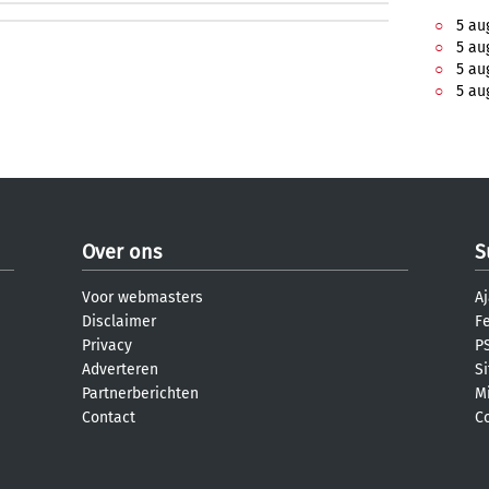
5 aug
5 aug
5 aug
5 aug
Over ons
S
Voor webmasters
Aj
Disclaimer
F
Privacy
PS
Adverteren
S
Partnerberichten
M
Contact
C