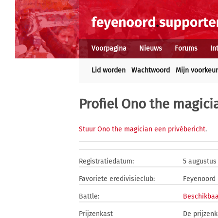
Voorpagina
Nieuws
Forums
In
Lid worden
Wachtwoord
Mijn voorkeu
Profiel Ono the magici
Stuur Ono the magician een privébericht
.
Registratiedatum:
5 augustus
Favoriete eredivisieclub:
Feyenoord
Battle:
Beschikbaa
Prijzenkast
De prijzenk