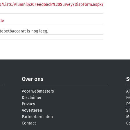
u.jo/Lists/Alumni%20Feedback%20Survey/DispForm.aspx?
tle
tebetbaccarat is nog leeg.
Over ons
S
Voor webmasters
Aj
Disclaimer
F
Privacy
PS
Adverteren
S
Partnerberichten
M
Contact
C