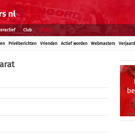
teractief
Club
Profiel
ren
Privéberichten
Vrienden
Actief worden
Webmasters
Verjaar
arat
be