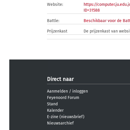
Website:
https://computer.ju.ed
ID=31588
Battle:
Beschikbaar voor de Bat
Prijzenkast
De prijzenkast van websi
Direct naar
Aanmelden
/
inloggen
Feyenoord Forum
Stand
Kalender
E-zine (nieuwsbrief)
Nieuwsarchief