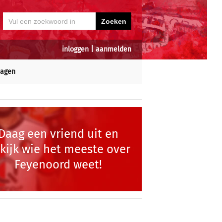
inloggen
|
aanmelden
dagen
Daag een vriend uit en
kijk wie het meeste over
Feyenoord weet!