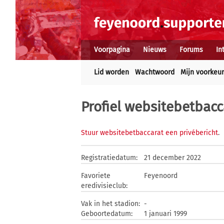
Voorpagina
Nieuws
Forums
In
Lid worden
Wachtwoord
Mijn voorkeu
Profiel websitebetbacc
Stuur websitebetbaccarat een privébericht
.
Registratiedatum:
21 december 2022
Favoriete
Feyenoord
eredivisieclub:
Vak in het stadion:
-
Geboortedatum:
1 januari 1999