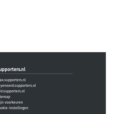
upporters.nl
ax.supporters.nl
eyenoord.supporters.nl
V.supporters.nl
itemap
ijn voorkeuren
ookie-instellingen