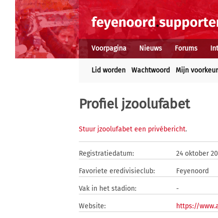
Voorpagina
Nieuws
Forums
In
Lid worden
Wachtwoord
Mijn voorkeu
Profiel jzoolufabet
Stuur jzoolufabet een privébericht
.
Registratiedatum:
24 oktober 2
Favoriete eredivisieclub:
Feyenoord
Vak in het stadion:
-
Website:
https://www.a