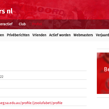
teractief
Club
Profiel
ren
Privéberichten
Vrienden
Actief worden
Webmasters
Verjaar
B
022
eg.sa.edu.au/profile/jzoolufabet/profile