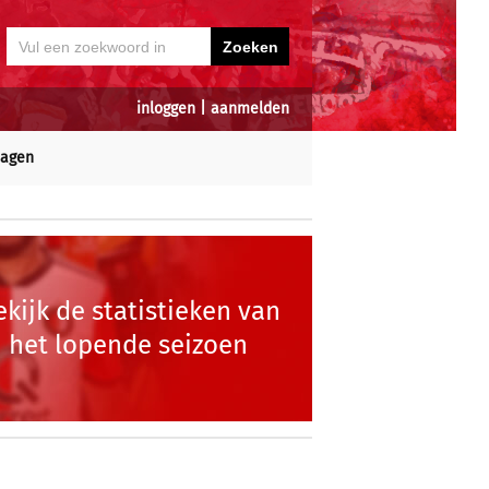
inloggen
|
aanmelden
dagen
ekijk de statistieken van
het lopende seizoen