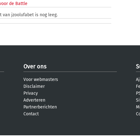
voor de Battle
t van jzoolufabet is nog leeg.
Over ons
S
Voor webmasters
Aj
Disclaimer
F
Privacy
PS
Adverteren
S
Partnerberichten
M
Contact
C