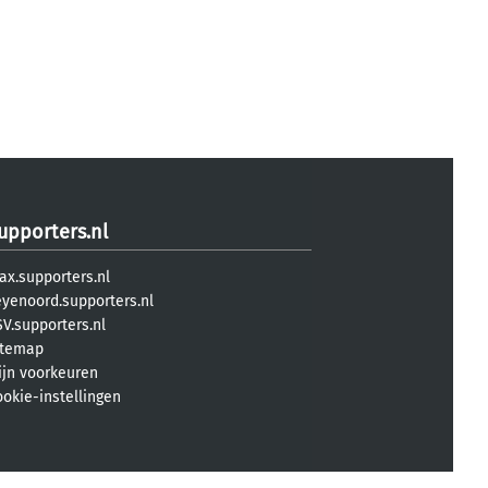
upporters.nl
ax.supporters.nl
eyenoord.supporters.nl
V.supporters.nl
itemap
ijn voorkeuren
ookie-instellingen