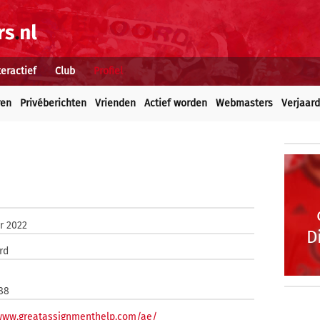
teractief
Club
Profiel
ren
Privéberichten
Vrienden
Actief worden
Webmasters
Verjaar
r 2022
D
rd
88
/www.greatassignmenthelp.com/ae/