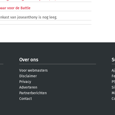
aar voor de Battle
enkast van joseanthony is nog leeg.
Over ons
S
Voor webmasters
Aj
Disclaimer
F
Privacy
PS
Adverteren
S
Partnerberichten
M
Contact
C