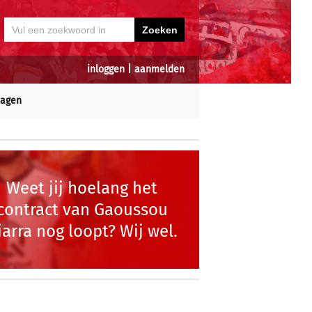
inloggen
|
aanmelden
dagen
Weet jij hoelang het
contract van Gaoussou
iarra nog loopt? Wij wel.