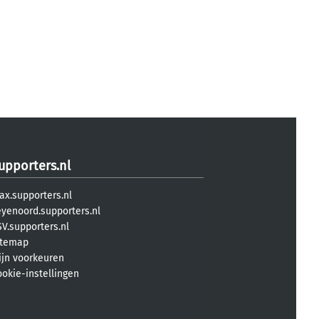
upporters.nl
ax.supporters.nl
eyenoord.supporters.nl
V.supporters.nl
itemap
ijn voorkeuren
ookie-instellingen