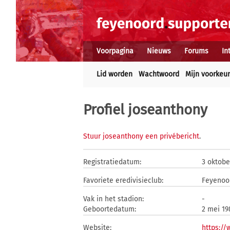
Voorpagina
Nieuws
Forums
In
Lid worden
Wachtwoord
Mijn voorkeu
Profiel joseanthony
Stuur joseanthony een privébericht
.
Registratiedatum:
3 oktobe
Favoriete eredivisieclub:
Feyenoo
Vak in het stadion:
-
Geboortedatum:
2 mei 19
Website:
https:/