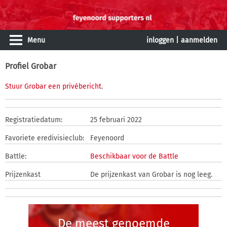
Menu
inloggen
|
aanmelden
Profiel Grobar
Stuur Grobar een privébericht
.
Registratiedatum:
25 februari 2022
Favoriete eredivisieclub:
Feyenoord
Battle:
Beschikbaar voor de Battle
Prijzenkast
De prijzenkast van Grobar is nog leeg.
De meest genoemde