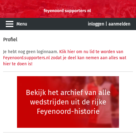
Menu
inloggen
|
aanmelden
Profiel
Je hebt nog geen loginnaam.
Klik hier om nu lid te worden van
Feyenoord.supporters.nl zodat je deel kan nemen aan alles wat
hier te doen is!
Bekijk het archief van alle
wedstrijden uit de rijke
Feyenoord-historie