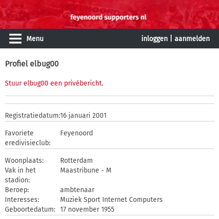
Menu
inloggen
|
aanmelden
Profiel elbug00
Stuur elbug00 een privébericht
.
Registratiedatum:
16 januari 2001
Favoriete
Feyenoord
eredivisieclub:
Woonplaats:
Rotterdam
Vak in het
Maastribune - M
stadion:
Beroep:
ambtenaar
Interesses:
Muziek Sport Internet Computers
Geboortedatum:
17 november 1955