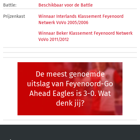
Battle:
Beschikbaar voor de Battle
Prijzenkast
Winnaar Interlands Klassement Feyenoord
Netwerk VoVo 2005/2006
Winnaar Beker Klassement Feyenoord Netwerk
VoVo 2011/2012
De meest genoemde
uitslag van Feyenoord-Go
Ahead Eagles is 3-0. Wat
denk jij?