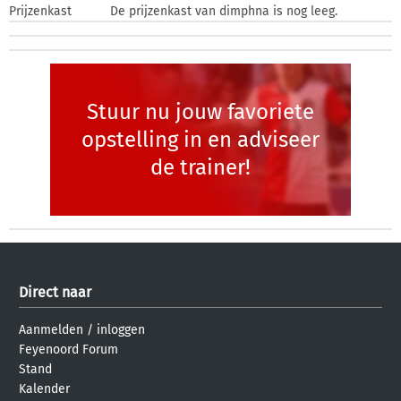
Prijzenkast
De prijzenkast van dimphna is nog leeg.
Stuur nu jouw favoriete
opstelling in en adviseer
de trainer!
Direct naar
Aanmelden
/
inloggen
Feyenoord Forum
Stand
Kalender