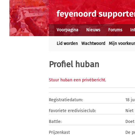
Voorpagina
Nieuws
Forums
In
Lid worden
Wachtwoord
Mijn voorkeu
Profiel huban
Stuur huban een privébericht
.
Registratiedatum:
18 ju
Favoriete eredivisieclub:
Niet
Battle:
Doet
Prijzenkast
De p