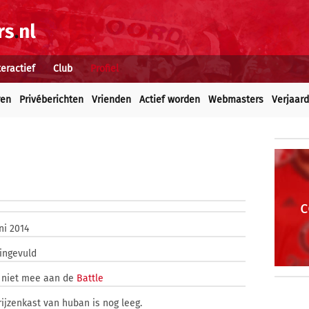
teractief
Club
Profiel
ren
Privéberichten
Vrienden
Actief worden
Webmasters
Verjaar
c
ni 2014
 ingevuld
 niet mee aan de
Battle
rijzenkast van huban is nog leeg.