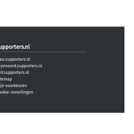
upporters.nl
ax.supporters.nl
eyenoord.supporters.nl
V.supporters.nl
itemap
ijn voorkeuren
ookie-instellingen