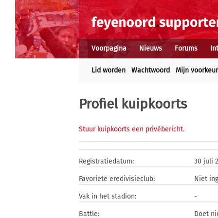
Voorpagina
Nieuws
Forums
In
Lid worden
Wachtwoord
Mijn voorkeu
Profiel kuipkoorts
Stuur kuipkoorts een privébericht
.
Registratiedatum:
30 juli 
Favoriete eredivisieclub:
Niet in
Vak in het stadion:
-
Battle:
Doet n