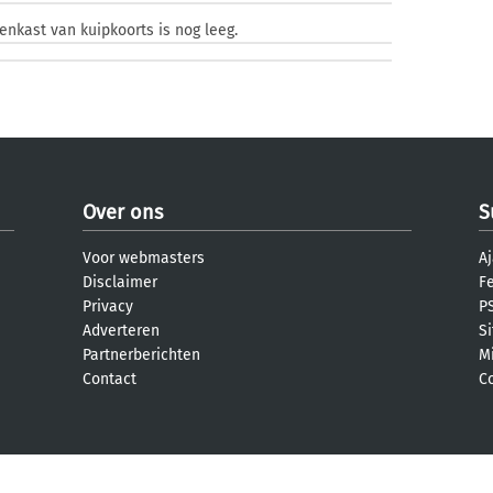
zenkast van kuipkoorts is nog leeg.
Over ons
S
Voor webmasters
Aj
Disclaimer
F
Privacy
PS
Adverteren
S
Partnerberichten
M
Contact
C