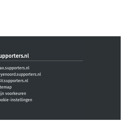
upporters.nl
ax.supporters.nl
eyenoord.supporters.nl
V.supporters.nl
itemap
ijn voorkeuren
ookie-instellingen