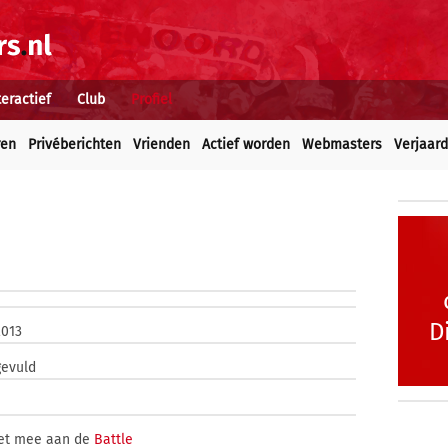
teractief
Club
Profiel
ren
Privéberichten
Vrienden
Actief worden
Webmasters
Verjaar
D
2013
gevuld
iet mee aan de
Battle