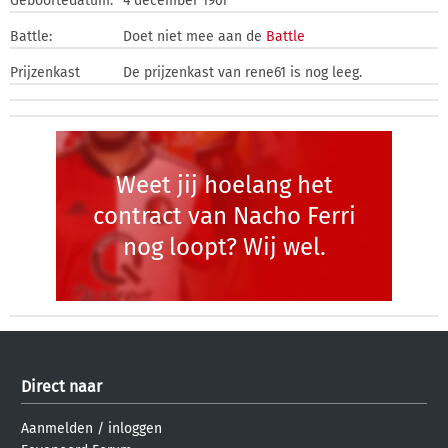
Geboortedatum:
4 december 1961
Battle:
Doet niet mee aan de
Battle
Prijzenkast
De prijzenkast van rene61 is nog leeg.
Weet jij hoelang het
contract van Nacho Ferri
nog loopt? Wij wel.
Direct naar
Aanmelden
/
inloggen