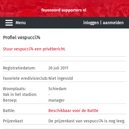
Menu
inloggen
|
aanmelden
Profiel vespucci74
Stuur vespucci74 een privébericht
.
Registratiedatum:
26 juli 2011
Favoriete eredivisieclub:
Niet ingevuld
Woonplaats:
Schiedam
Vak in het stadion:
-
Beroep:
manager
Battle:
Beschikbaar voor de Battle
Prijzenkast
De prijzenkast van vespucci74 is nog leeg.