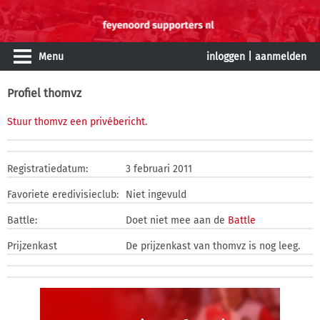
Menu
inloggen
|
aanmelden
Profiel thomvz
Stuur thomvz een privébericht
.
Registratiedatum:
3 februari 2011
Favoriete eredivisieclub:
Niet ingevuld
Battle:
Doet niet mee aan de
Battle
Prijzenkast
De prijzenkast van thomvz is nog leeg.