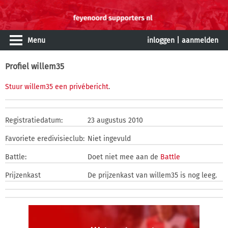
Menu
inloggen
|
aanmelden
Profiel willem35
Stuur willem35 een privébericht
.
Registratiedatum:
23 augustus 2010
Favoriete eredivisieclub:
Niet ingevuld
Battle:
Doet niet mee aan de
Battle
Prijzenkast
De prijzenkast van willem35 is nog leeg.