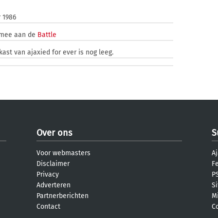
 1986
 mee aan de
Battle
kast van ajaxied for ever is nog leeg.
Over ons
S
Voor webmasters
Aj
Disclaimer
F
Privacy
PS
Adverteren
S
Partnerberichten
M
Contact
C