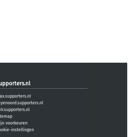
upporters.nl
ax.supporters.nl
eyenoord.supporters.nl
V.supporters.nl
itemap
ijn voorkeuren
ookie-instellingen