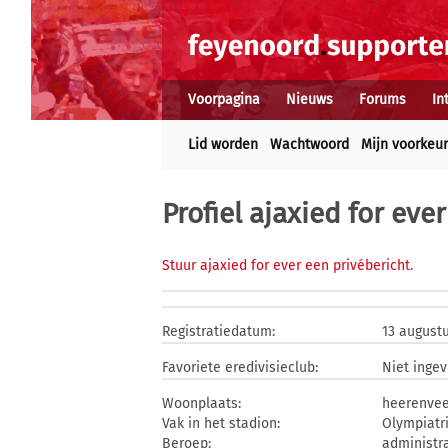
Voorpagina
Nieuws
Forums
In
Lid worden
Wachtwoord
Mijn voorkeu
Profiel ajaxied for ever
Stuur ajaxied for ever een privébericht
.
Registratiedatum:
13 august
Favoriete eredivisieclub:
Niet ingev
Woonplaats:
heerenve
Vak in het stadion:
Olympiatr
Beroep:
administr