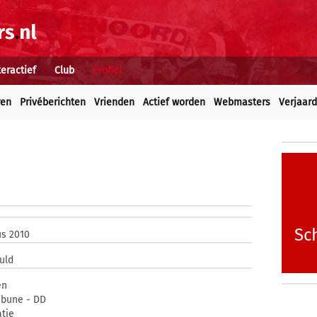
teractief
Club
Profiel
ren
Privéberichten
Vrienden
Actief worden
Webmasters
Verjaar
Sc
us 2010
uld
en
ibune - DD
atie